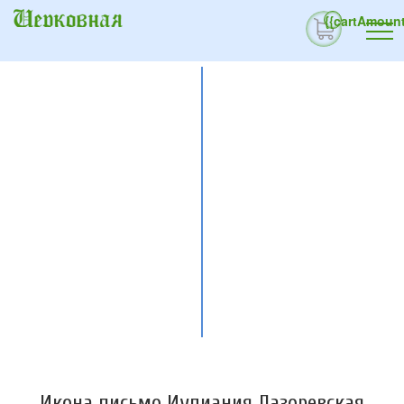
{{cartAmount
Икона письмо Иулиания Лазоревская